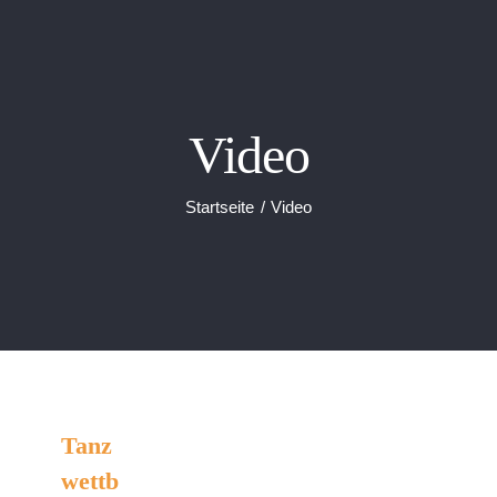
Video
Startseite
Video
Tanz
Tanzwettbewerb
wettb