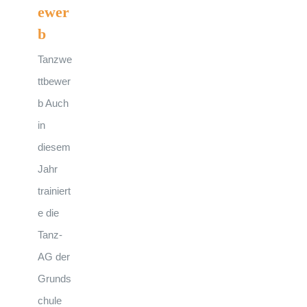
ewer
b
Tanzwe
ttbewer
b Auch
in
diesem
Jahr
trainiert
e die
Tanz-
AG der
Grunds
chule