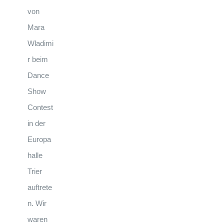
von
Mara
Wladimi
r beim
Dance
Show
Contest
in der
Europa
halle
Trier
auftrete
n. Wir
waren